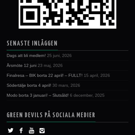
SENASTE INLÄGGEN
Dags att bli medlem!
25 juni, 2026
Årsmöte 12 juni
23 maj, 2026
Finalresa – BIK borta 22 april! – FULLT!
15 april, 2026
Södertälje borta 4 april!
30 mars, 2026
Modo borta 3 januari! – Slutsåld!
6 december, 2025
GREEN DEVILS PÅ SOCIALA MEDIER