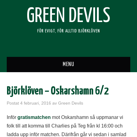
GREEN DEVILS
FÖR EVIGT, FÖR ALLTID BJÖRKLÖVEN
MENU
HEM
Björklöven – Oskarshamn 6/2
SUPPORTERKLUBBEN
Postat
4 februari, 2016
av
Green Devils
BLI MEDLEM
Inför
gratismatchen
mot Oskarshamn så uppmanar vi
folk till att komma till Charlies på Teg från kl 16:00 och
RESOR
ladda upp inför matchen. Därifrån går vi sedan i samlad