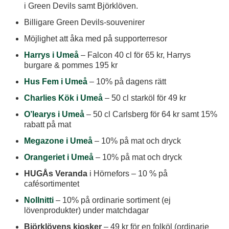
i Green Devils samt Björklöven.
Billigare Green Devils-souvenirer
Möjlighet att åka med på supporterresor
Harrys i Umeå
– Falcon 40 cl för 65 kr, Harrys
burgare & pommes 195 kr
Hus Fem i Umeå
– 10% på dagens rätt
Charlies Kök i Umeå
– 50 cl starköl för 49 kr
O’learys i Umeå
– 50 cl Carlsberg för 64 kr samt 15%
rabatt på mat
Megazone i Umeå
– 10% på mat och dryck
Orangeriet i Umeå
– 10% på mat och dryck
HUGÅs Veranda
i Hörnefors – 10 % på
cafésortimentet
Nollnitti
– 10% på ordinarie sortiment (ej
lövenprodukter) under matchdagar
Björklövens kiosker
– 49 kr för en folköl (ordinarie