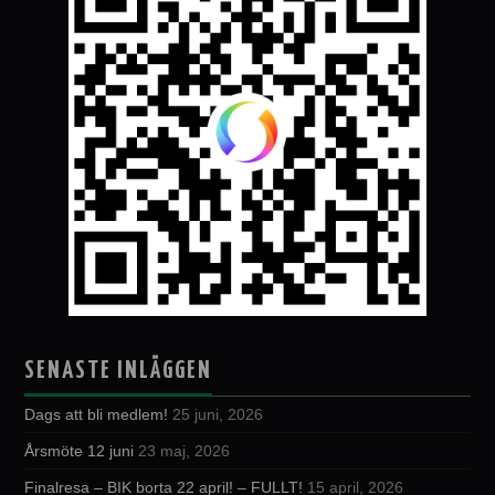
SENASTE INLÄGGEN
Dags att bli medlem!
25 juni, 2026
Årsmöte 12 juni
23 maj, 2026
Finalresa – BIK borta 22 april! – FULLT!
15 april, 2026