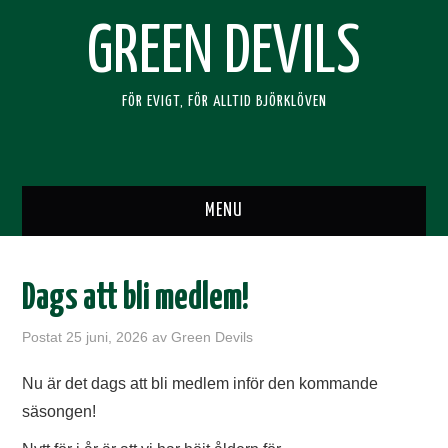
GREEN DEVILS
FÖR EVIGT, FÖR ALLTID BJÖRKLÖVEN
MENU
HEM
Dags att bli medlem!
SUPPORTERKLUBBEN
Postat
25 juni, 2026
av
Green Devils
BLI MEDLEM
Nu är det dags att bli medlem inför den kommande
säsongen!
RESOR