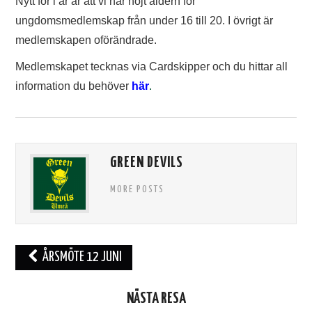
Nytt för i år är att vi har höjt åldern för
TIFO
ungdomsmedlemskap från under 16 till 20. I övrigt är
medlemskapen oförändrade.
SOUVENIRER
Medlemskapet tecknas via Cardskipper och du hittar all
information du behöver
här
.
GREEN DEVILS
MORE POSTS
Inläggsnavigering
ÅRSMÖTE 12 JUNI
NÄSTA RESA