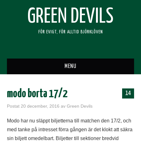
GREEN DEVILS
FÖR EVIGT, FÖR ALLTID BJÖRKLÖVEN
MENU
HEM
modo borta 17/2
14
SUPPORTERKLUBBEN
Postat
20 december, 2016
av
Green Devils
BLI MEDLEM
Modo har nu släppt biljetterna till matchen den 17/2, och
med tanke på intresset förra gången är det klokt att säkra
RESOR
sin biljett omedelbart. Biljetter till sektioner bredvid