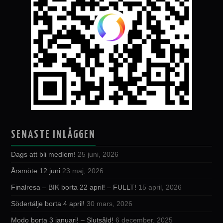
SENASTE INLÄGGEN
Dags att bli medlem!
25 juni, 2026
Årsmöte 12 juni
23 maj, 2026
Finalresa – BIK borta 22 april! – FULLT!
15 april, 2026
Södertälje borta 4 april!
30 mars, 2026
Modo borta 3 januari! – Slutsåld!
6 december, 2025