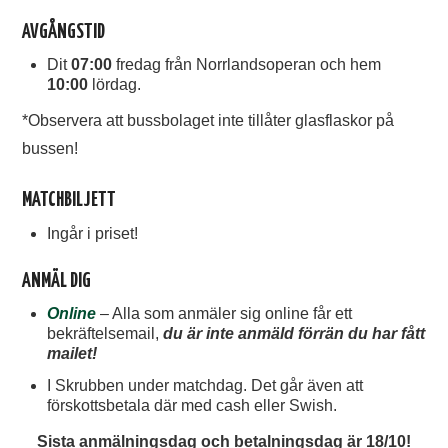
AVGÅNGSTID
Dit
07:00
fredag från Norrlandsoperan och hem
10:00
lördag.
*Observera att bussbolaget inte tillåter glasflaskor på
bussen!
MATCHBILJETT
Ingår i priset!
ANMÄL DIG
Onlin
e
– Alla som anmäler sig online får ett
bekräftelsemail,
du är inte anmäld förrän du har fått
mailet!
I Skrubben under matchdag. Det går även att
förskottsbetala där med cash eller Swish.
Sista anmälningsdag och betalningsdag är 18/10!