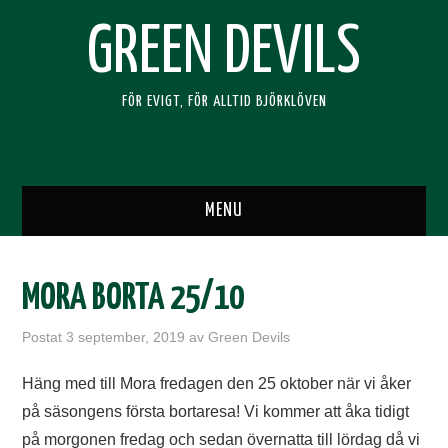
GREEN DEVILS
FÖR EVIGT, FÖR ALLTID BJÖRKLÖVEN
MENU
HEM
MORA BORTA 25/10
SUPPORTERKLUBBEN
Postat
3 september, 2019
av
Green Devils
BLI MEDLEM
Häng med till Mora fredagen den 25 oktober när vi åker
på säsongens första bortaresa! Vi kommer att åka tidigt
RESOR
på morgonen fredag och sedan övernatta till lördag då vi