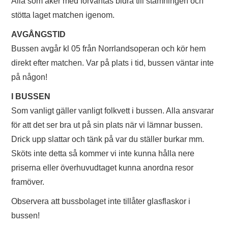
Alla som åker med förväntas bidra till stämningen och
TIFO
stötta laget matchen igenom.
AVGÅNGSTID
SOUVENIRER
Bussen avgår kl 05 från Norrlandsoperan och kör hem
direkt efter matchen. Var på plats i tid, bussen väntar inte
på någon!
I BUSSEN
Som vanligt gäller vanligt folkvett i bussen. Alla ansvarar
för att det ser bra ut på sin plats när vi lämnar bussen.
Drick upp slattar och tänk på var du ställer burkar mm.
Sköts inte detta så kommer vi inte kunna hålla nere
priserna eller överhuvudtaget kunna anordna resor
framöver.
Observera att bussbolaget inte tillåter glasflaskor i
bussen!