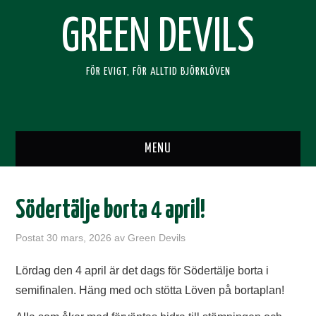
GREEN DEVILS
FÖR EVIGT, FÖR ALLTID BJÖRKLÖVEN
MENU
HEM
Södertälje borta 4 april!
SUPPORTERKLUBBEN
Postat
30 mars, 2026
av
Green Devils
BLI MEDLEM
Lördag den 4 april är det dags för Södertälje borta i
semifinalen. Häng med och stötta Löven på bortaplan!
RESOR