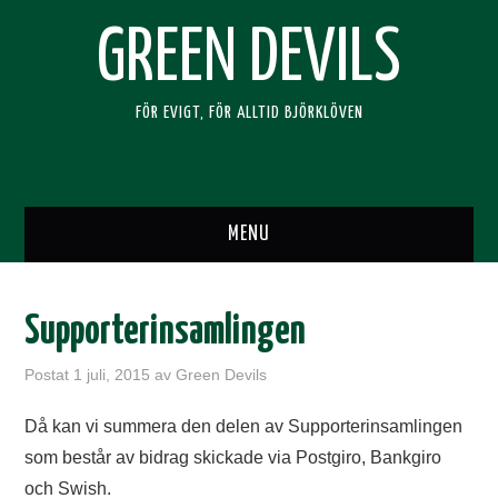
GREEN DEVILS
FÖR EVIGT, FÖR ALLTID BJÖRKLÖVEN
MENU
HEM
Supporterinsamlingen
SUPPORTERKLUBBEN
Postat
1 juli, 2015
av
Green Devils
BLI MEDLEM
Då kan vi summera den delen av Supporterinsamlingen
som består av bidrag skickade via Postgiro, Bankgiro
RESOR
och Swish.