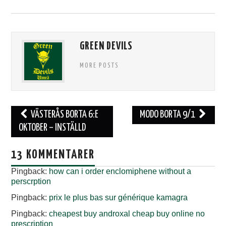
TIFO
SOUVENIRER
GREEN DEVILS
MORE POSTS
Inläggsnavigering
VÄSTERÅS BORTA 6:E
MODO BORTA 9/1
OKTOBER – INSTÄLLD
13 KOMMENTARER
Pingback:
how can i order enclomiphene without a
perscrption
Pingback:
prix le plus bas sur générique kamagra
Pingback:
cheapest buy androxal cheap buy online no
prescription