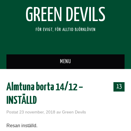
GREEN DEVILS
FÖR EVIGT, FÖR ALLTID BJÖRKLÖVEN
MENU
HEM
Almtuna borta 14/12 –
13
SUPPORTERKLUBBEN
INSTÄLLD
BLI MEDLEM
Postat
23 november, 2018
av
Green Devils
RESOR
Resan inställd.