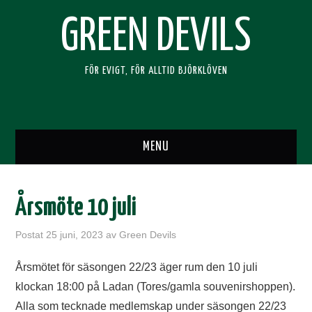
GREEN DEVILS
FÖR EVIGT, FÖR ALLTID BJÖRKLÖVEN
MENU
HEM
Årsmöte 10 juli
SUPPORTERKLUBBEN
Postat
25 juni, 2023
av
Green Devils
BLI MEDLEM
Årsmötet för säsongen 22/23 äger rum den 10 juli
klockan 18:00 på Ladan (Tores/gamla souvenirshoppen).
RESOR
Alla som tecknade medlemskap under säsongen 22/23