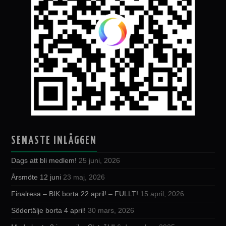
SENASTE INLÄGGEN
Dags att bli medlem!
25 juni, 2026
Årsmöte 12 juni
23 maj, 2026
Finalresa – BIK borta 22 april! – FULLT!
15 april, 2026
Södertälje borta 4 april!
30 mars, 2026