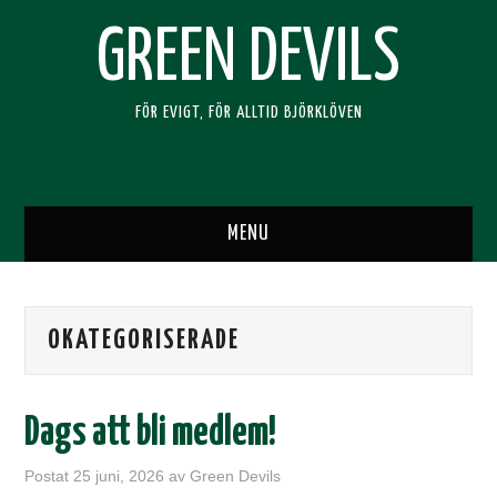
GREEN DEVILS
FÖR EVIGT, FÖR ALLTID BJÖRKLÖVEN
MENU
HEM
OKATEGORISERADE
SUPPORTERKLUBBEN
BLI MEDLEM
Dags att bli medlem!
RESOR
Postat
25 juni, 2026
av
Green Devils