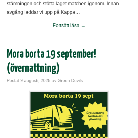
stämningen och stötta laget matchen igenom. Innan
avgång laddar vi upp på Kappa…
Fortsätt läsa
→
Mora borta 19 september!
(övernattning)
Postat
9 augusti, 2025
av
Green Devils