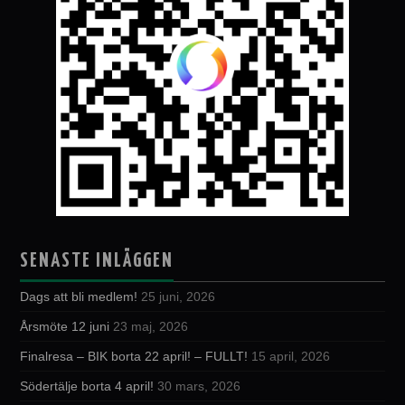
SENASTE INLÄGGEN
Dags att bli medlem!
25 juni, 2026
Årsmöte 12 juni
23 maj, 2026
Finalresa – BIK borta 22 april! – FULLT!
15 april, 2026
Södertälje borta 4 april!
30 mars, 2026