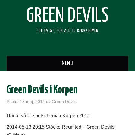
GREEN DEVILS
FÖR EVIGT, FÖR ALLTID BJÖRKLÖVEN
MENU
HEM
Green Devils i Korpen
SUPPORTERKLUBBEN
Postat
13 maj, 2014
av
Green Devils
BLI MEDLEM
Här är vårat spelschema i Korpen 2014:
RESOR
2014-05-13 20:15 Stöcke Reunited – Green Devils