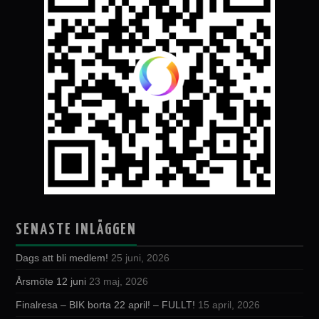
SENASTE INLÄGGEN
Dags att bli medlem!
25 juni, 2026
Årsmöte 12 juni
23 maj, 2026
Finalresa – BIK borta 22 april! – FULLT!
15 april, 2026