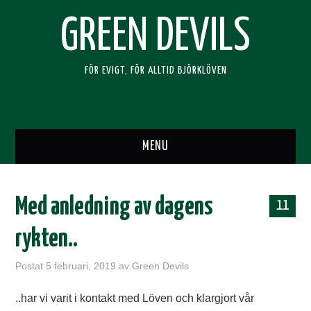
GREEN DEVILS
FÖR EVIGT, FÖR ALLTID BJÖRKLÖVEN
MENU
HEM
Med anledning av dagens
11
SUPPORTERKLUBBEN
rykten..
BLI MEDLEM
Postat
5 februari, 2019
av
Green Devils
RESOR
..har vi varit i kontakt med Löven och klargjort vår