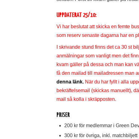
UPPDATERAT 25/10:
Vi har beslutat att skicka en femte bu
som reserv senaste dagarna har en pl
I skrivande stund finns det ca 30 st bilje
anmälningar som vanligt men det finns nu
kvarn gäller på dessa och man kan väl
få den mailad till mailadressen man 
denna länk.
När du har fyllt i alla upp
bekräftelsemail (skickas manuellt), där 
mail så kolla i skräpposten.
PRISER
200 kr för medlemmar i Green Devil
300 kr för övriga, inkl. matchbiljett