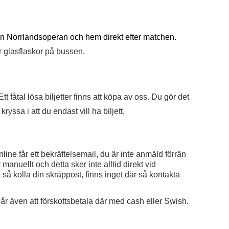
rån Norrlandsoperan och hem direkt efter matchen.
er glasflaskor på bussen.
tt fåtal lösa biljetter finns att köpa av oss. Du gör det
ryssa i att du endast vill ha biljett.
line får ett bekräftelsemail, du är inte anmäld förrän
 manuellt och detta sker inte alltid direkt vid
så kolla din skräppost, finns inget där så kontakta
r även att förskottsbetala där med cash eller Swish.