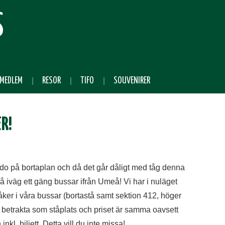
S
 MEDLEM
RESOR
TIFO
SOUVENIRER
R!
o på bortaplan och då det går dåligt med tåg denna
t få iväg ett gäng bussar ifrån Umeå!
Vi har i nuläget
som åker i våra bussar (bortastå samt sektion 412, höger
att betrakta som ståplats och priset är samma oavsett
inkl. biljett. Detta vill du inte missa!