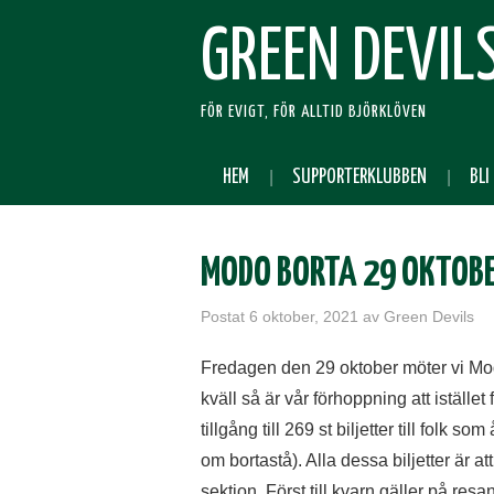
GREEN DEVIL
FÖR EVIGT, FÖR ALLTID BJÖRKLÖVEN
HEM
SUPPORTERKLUBBEN
BLI
MODO BORTA 29 OKTOBE
Postat
6 oktober, 2021
av
Green Devils
Fredagen den 29 oktober möter vi Mod
kväll så är vår förhoppning att iställe
tillgång till 269 st biljetter till folk 
om bortastå). Alla dessa biljetter är 
sektion. Först till kvarn gäller på resan 