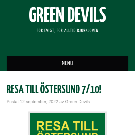
GREEN DEVILS
FÖR EVIGT, FÖR ALLTID BJÖRKLÖVEN
MENU
HEM
RESA TILL ÖSTERSUND 7/10!
SUPPORTERKLUBBEN
Postat
12 september, 2022
av
Green Devils
BLI MEDLEM
RESOR