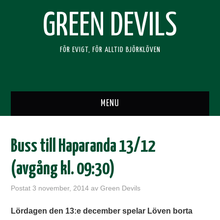
GREEN DEVILS
FÖR EVIGT, FÖR ALLTID BJÖRKLÖVEN
MENU
HEM
Buss till Haparanda 13/12
SUPPORTERKLUBBEN
(avgång kl. 09:30)
BLI MEDLEM
Postat
3 november, 2014
av
Green Devils
RESOR
Lördagen den 13:e december spelar Löven borta